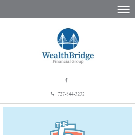
M
e
n
u
727-844-3232